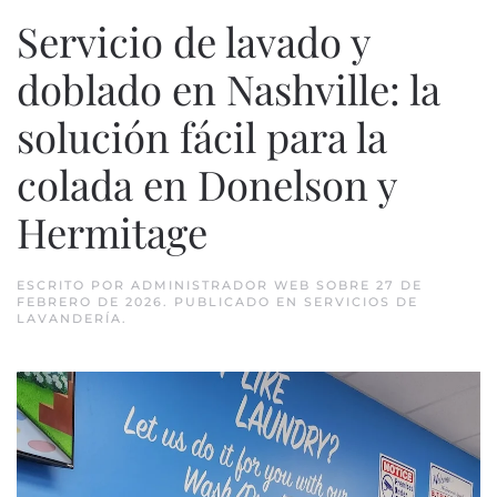
Servicio de lavado y
doblado en Nashville: la
solución fácil para la
colada en Donelson y
Hermitage
ESCRITO POR
ADMINISTRADOR WEB
SOBRE
27 DE
FEBRERO DE 2026
. PUBLICADO EN
SERVICIOS DE
LAVANDERÍA
.