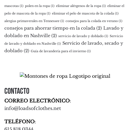
mascotas
(1)
polen en la ropa
(1)
eliminar alérgenos de la ropa
(1)
eliminar el
pelo de mascota de la ropa
(1)
eliminar el pelo de mascota de la colada
(1)
alergias primaverales en Tennessee
(1)
consejos para la colada en verano
(1)
consejos para ahorrar tiempo en la colada
(2)
Lavado y
doblado en Nashville
(2)
servicio de lavado y doblado
(1)
Servicio
Servicio de lavado, secado y
de lavado y doblado en Nashville
(1)
doblado
(2)
Guía de lavandería para el invierno
(1)
Contacto
CORREO ELECTRÓNICO
:
info@loadsofclothes.net
TELÉFONO
:
615.818.0344