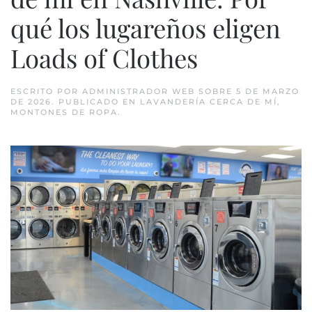
qué los lugareños eligen
Loads of Clothes
ESCRITO POR
ADMINISTRADOR WEB
SOBRE
5 DE MARZO
DE 2026
. PUBLICADO EN
LAVANDERÍA CERCA DE MÍ
,
MONTONES DE ROPA
.