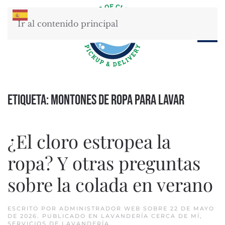
Ir al contenido principal
Etiqueta:
Montones de ropa para lavar
¿El cloro estropea la
ropa? Y otras preguntas
sobre la colada en verano
ESCRITO POR
ADMINISTRADOR WEB
SOBRE
22 DE MAYO
DE 2026
. PUBLICADO EN
LAVANDERÍA CERCA DE MÍ
,
SERVICIOS DE LAVANDERÍA
.