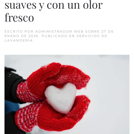
suaves y con un olor
fresco
ESCRITO POR
ADMINISTRADOR WEB
SOBRE
27 DE
ENERO DE 2026
. PUBLICADO EN
SERVICIOS DE
LAVANDERÍA
.