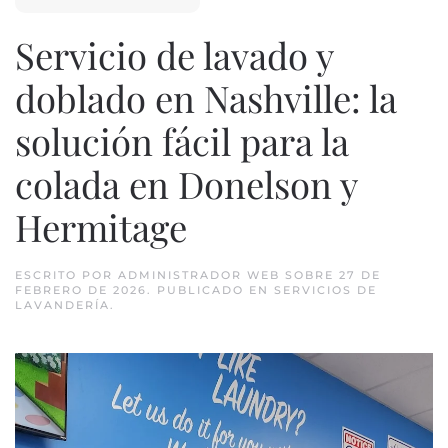
Servicio de lavado y
doblado en Nashville: la
solución fácil para la
colada en Donelson y
Hermitage
ESCRITO POR
ADMINISTRADOR WEB
SOBRE
27 DE
FEBRERO DE 2026
. PUBLICADO EN
SERVICIOS DE
LAVANDERÍA
.