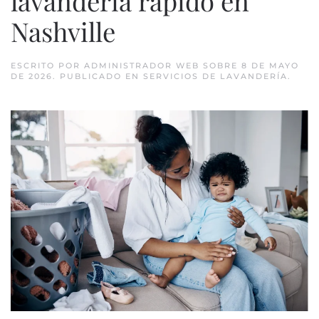
lavandería rápido en
Nashville
ESCRITO POR
ADMINISTRADOR WEB
SOBRE
8 DE MAYO
DE 2026
. PUBLICADO EN
SERVICIOS DE LAVANDERÍA
.