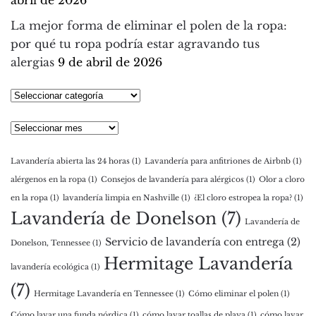
abril de 2026
La mejor forma de eliminar el polen de la ropa:
por qué tu ropa podría estar agravando tus
alergias
9 de abril de 2026
Seleccionar
categoría
Archivos
Lavandería abierta las 24 horas
(1)
Lavandería para anfitriones de Airbnb
(1)
alérgenos en la ropa
(1)
Consejos de lavandería para alérgicos
(1)
Olor a cloro
en la ropa
(1)
lavandería limpia en Nashville
(1)
¿El cloro estropea la ropa?
(1)
Lavandería de Donelson
(7)
Lavandería de
Servicio de lavandería con entrega
(2)
Donelson, Tennessee
(1)
Hermitage Lavandería
lavandería ecológica
(1)
(7)
Hermitage Lavandería en Tennessee
(1)
Cómo eliminar el polen
(1)
Cómo lavar una funda nórdica
(1)
cómo lavar toallas de playa
(1)
cómo lavar