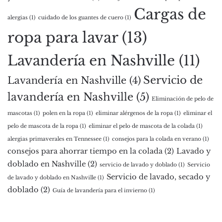
Cargas de
alergias
(1)
cuidado de los guantes de cuero
(1)
ropa para lavar
(13)
Lavandería en Nashville
(11)
Servicio de
Lavandería en Nashville
(4)
lavandería en Nashville
(5)
Eliminación de pelo de
mascotas
(1)
polen en la ropa
(1)
eliminar alérgenos de la ropa
(1)
eliminar el
pelo de mascota de la ropa
(1)
eliminar el pelo de mascota de la colada
(1)
alergias primaverales en Tennessee
(1)
consejos para la colada en verano
(1)
consejos para ahorrar tiempo en la colada
(2)
Lavado y
doblado en Nashville
(2)
servicio de lavado y doblado
(1)
Servicio
Servicio de lavado, secado y
de lavado y doblado en Nashville
(1)
doblado
(2)
Guía de lavandería para el invierno
(1)