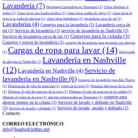
Lavandería
(7)
Hermitage Lavandería en Tennessee
(1)
Cómo eliminar el
polen
(1)
Cómo lavar una funda nórdica
(1)
cómo lavar toallas de playa
(1)
cómo lavar la
ropa si se padecen alergias
(1)
cómo lavar bañadores
(1)
lavandería cerca de mí
(1)
Lavanderías
(4)
Consejos para la lavandería
(2)
Lavandería cerca de
mí
(2)
Servicio de lavandería
(2)
servicio de lavandería en Nashville
(2)
Consejos para la colada
(3)
Servicio de lavandería cerca de mí
(2)
Consejos y trucos de lavandería
(2)
consejos de lavandería para personas con alergias
Cargas de ropa para lavar
(14)
(1)
Temporada
Lavandería en Nashville
de alergias en Nashville
(1)
(12)
Servicio de
Lavandería en Nashville
(4)
lavandería en Nashville
(6)
Consejos de lavandería para Año Nuevo
(1)
Eliminación de pelo de mascotas
(1)
polen en la ropa
(1)
Eliminar alérgenos de la ropa
(1)
Eliminar el pelo de mascota de la ropa
(1)
Eliminar el pelo de mascota de la colada
(1)
consejos para
eliminar el polen de la ropa
(1)
alergias primaverales en Tennessee
(1)
ahorrar tiempo en la colada
(2)
Servicio de lavado y doblado en Nashville
(2)
Servicio de lavado, secado y doblado
(2)
Servicio de lavado y doblado
(1)
Contacto
CORREO ELECTRÓNICO
:
info@loadsofclothes.net