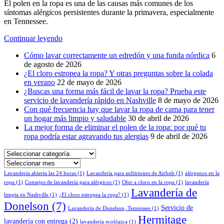
El polen en la ropa es una de las causas más comunes de los
síntomas alérgicos persistentes durante la primavera, especialmente
en Tennessee.
Continuar leyendo
Cómo lavar correctamente un edredón y una funda nórdica
6
de agosto de 2026
¿El cloro estropea la ropa? Y otras preguntas sobre la colada
en verano
22 de mayo de 2026
¿Buscas una forma más fácil de lavar la ropa? Prueba este
servicio de lavandería rápido en Nashville
8 de mayo de 2026
Con qué frecuencia hay que lavar la ropa de cama para tener
un hogar más limpio y saludable
30 de abril de 2026
La mejor forma de eliminar el polen de la ropa: por qué tu
ropa podría estar agravando tus alergias
9 de abril de 2026
Seleccionar
categoría
Archivos
Lavandería abierta las 24 horas
(1)
Lavandería para anfitriones de Airbnb
(1)
alérgenos en la
ropa
(1)
Consejos de lavandería para alérgicos
(1)
Olor a cloro en la ropa
(1)
lavandería
Lavandería de
limpia en Nashville
(1)
¿El cloro estropea la ropa?
(1)
Donelson
(7)
Servicio de
Lavandería de Donelson, Tennessee
(1)
Hermitage
lavandería con entrega
(2)
lavandería ecológica
(1)