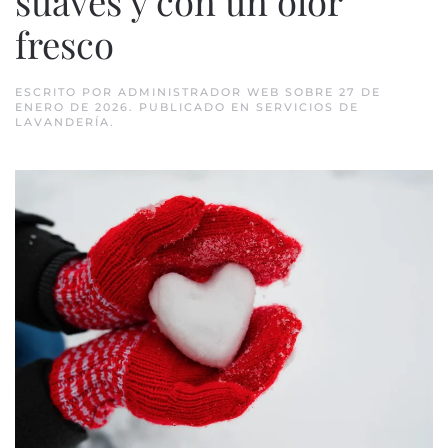
suaves y con un olor
fresco
ESCRITO POR
ADMINISTRADOR WEB
SOBRE
27 DE
ENERO DE 2026
. PUBLICADO EN
SERVICIOS DE
LAVANDERÍA
.