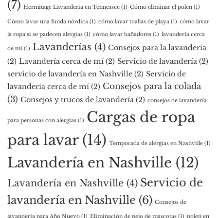
(7)
Hermitage Lavandería en Tennessee
(1)
Cómo eliminar el polen
(1)
Cómo lavar una funda nórdica
(1)
cómo lavar toallas de playa
(1)
cómo lavar
la ropa si se padecen alergias
(1)
cómo lavar bañadores
(1)
lavandería cerca
Lavanderías
(4)
Consejos para la lavandería
de mí
(1)
(2)
Lavandería cerca de mí
(2)
Servicio de lavandería
(2)
servicio de lavandería en Nashville
(2)
Servicio de
Consejos para la colada
lavandería cerca de mí
(2)
(3)
Consejos y trucos de lavandería
(2)
consejos de lavandería
Cargas de ropa
para personas con alergias
(1)
para lavar
(14)
Temporada de alergias en Nashville
(1)
Lavandería en Nashville
(12)
Servicio de
Lavandería en Nashville
(4)
lavandería en Nashville
(6)
Consejos de
lavandería para Año Nuevo
(1)
Eliminación de pelo de mascotas
(1)
polen en