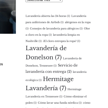
Lavandería abierta las 24 horas
(1)
Lavandería
para anfitriones de Airbnb
(1)
alérgenos en la ropa
(1)
Consejos de lavandería para alérgicos
(1)
Olor
a cloro en la ropa
(1)
lavandería limpia en
Nashville
(1)
¿El cloro estropea la ropa?
(1)
Lavandería de
Donelson
(7)
Lavandería de
os
Servicio de
Donelson, Tennessee
(1)
lavandería con entrega
(2)
lavandería
Hermitage
ecológica
(1)
Lavandería
(7)
Hermitage
Lavandería en Tennessee
(1)
Cómo eliminar el
polen
(1)
Cómo lavar una funda nórdica
(1)
cómo