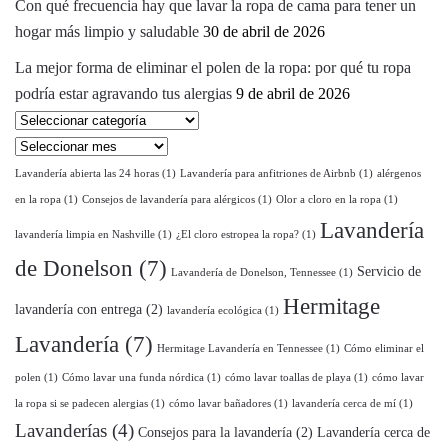
Con qué frecuencia hay que lavar la ropa de cama para tener un
hogar más limpio y saludable
30 de abril de 2026
La mejor forma de eliminar el polen de la ropa: por qué tu ropa
podría estar agravando tus alergias
9 de abril de 2026
Seleccionar
categoría
Archivos
Lavandería abierta las 24 horas
(1)
Lavandería para anfitriones de Airbnb
(1)
alérgenos
en la ropa
(1)
Consejos de lavandería para alérgicos
(1)
Olor a cloro en la ropa
(1)
Lavandería
lavandería limpia en Nashville
(1)
¿El cloro estropea la ropa?
(1)
de Donelson
(7)
Servicio de
Lavandería de Donelson, Tennessee
(1)
Hermitage
lavandería con entrega
(2)
lavandería ecológica
(1)
Lavandería
(7)
Hermitage Lavandería en Tennessee
(1)
Cómo eliminar el
polen
(1)
Cómo lavar una funda nórdica
(1)
cómo lavar toallas de playa
(1)
cómo lavar
la ropa si se padecen alergias
(1)
cómo lavar bañadores
(1)
lavandería cerca de mí
(1)
Lavanderías
(4)
Consejos para la lavandería
(2)
Lavandería cerca de