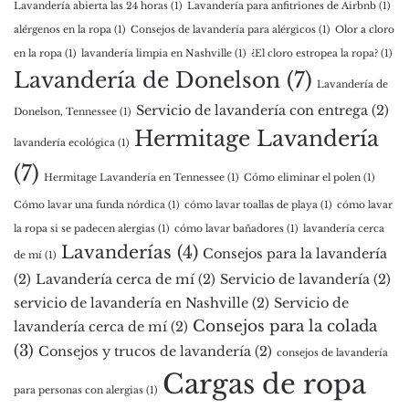
Lavandería abierta las 24 horas
(1)
Lavandería para anfitriones de Airbnb
(1)
alérgenos en la ropa
(1)
Consejos de lavandería para alérgicos
(1)
Olor a cloro
en la ropa
(1)
lavandería limpia en Nashville
(1)
¿El cloro estropea la ropa?
(1)
Lavandería de Donelson
(7)
Lavandería de
Servicio de lavandería con entrega
(2)
Donelson, Tennessee
(1)
Hermitage Lavandería
lavandería ecológica
(1)
(7)
Hermitage Lavandería en Tennessee
(1)
Cómo eliminar el polen
(1)
Cómo lavar una funda nórdica
(1)
cómo lavar toallas de playa
(1)
cómo lavar
la ropa si se padecen alergias
(1)
cómo lavar bañadores
(1)
lavandería cerca
Lavanderías
(4)
Consejos para la lavandería
de mí
(1)
(2)
Lavandería cerca de mí
(2)
Servicio de lavandería
(2)
servicio de lavandería en Nashville
(2)
Servicio de
Consejos para la colada
lavandería cerca de mí
(2)
(3)
Consejos y trucos de lavandería
(2)
consejos de lavandería
Cargas de ropa
para personas con alergias
(1)