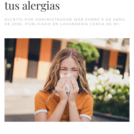
tus alergias
ESCRITO POR
ADMINISTRADOR WEB
SOBRE
9 DE ABRIL
DE 2026
. PUBLICADO EN
LAVANDERÍA CERCA DE MÍ
.