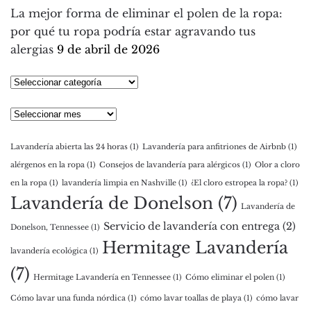
La mejor forma de eliminar el polen de la ropa:
por qué tu ropa podría estar agravando tus
alergias
9 de abril de 2026
Seleccionar
categoría
Archivos
Lavandería abierta las 24 horas
(1)
Lavandería para anfitriones de Airbnb
(1)
alérgenos en la ropa
(1)
Consejos de lavandería para alérgicos
(1)
Olor a cloro
en la ropa
(1)
lavandería limpia en Nashville
(1)
¿El cloro estropea la ropa?
(1)
Lavandería de Donelson
(7)
Lavandería de
Servicio de lavandería con entrega
(2)
Donelson, Tennessee
(1)
Hermitage Lavandería
lavandería ecológica
(1)
(7)
Hermitage Lavandería en Tennessee
(1)
Cómo eliminar el polen
(1)
Cómo lavar una funda nórdica
(1)
cómo lavar toallas de playa
(1)
cómo lavar