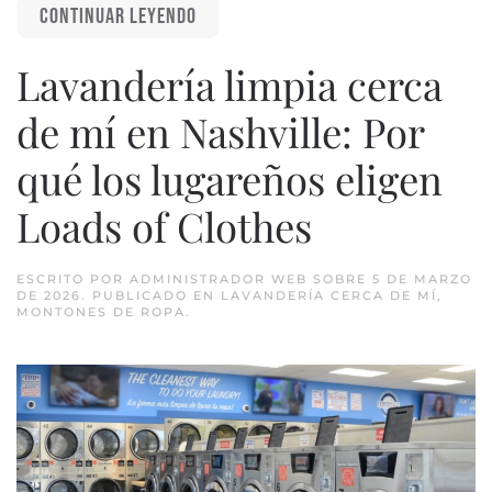
CONTINUAR LEYENDO
Lavandería limpia cerca
de mí en Nashville: Por
qué los lugareños eligen
Loads of Clothes
ESCRITO POR
ADMINISTRADOR WEB
SOBRE
5 DE MARZO
DE 2026
. PUBLICADO EN
LAVANDERÍA CERCA DE MÍ
,
MONTONES DE ROPA
.