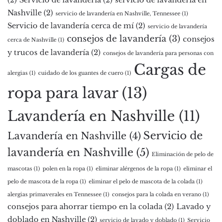
(2)
Servicio de lavandería
(2)
servicio de lavandería en
Nashville
(2)
servicio de lavandería en Nashville, Tennessee
(1)
Servicio de lavandería cerca de mí
(2)
servicio de lavandería
consejos de lavandería
(3)
consejos
cerca de Nashville
(1)
y trucos de lavandería
(2)
consejos de lavandería para personas con
Cargas de
alergias
(1)
cuidado de los guantes de cuero
(1)
ropa para lavar
(13)
Lavandería en Nashville
(11)
Servicio de
Lavandería en Nashville
(4)
lavandería en Nashville
(5)
Eliminación de pelo de
mascotas
(1)
polen en la ropa
(1)
eliminar alérgenos de la ropa
(1)
eliminar el
pelo de mascota de la ropa
(1)
eliminar el pelo de mascota de la colada
(1)
alergias primaverales en Tennessee
(1)
consejos para la colada en verano
(1)
consejos para ahorrar tiempo en la colada
(2)
Lavado y
doblado en Nashville
(2)
servicio de lavado y doblado
(1)
Servicio