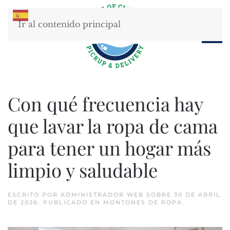
Ir al contenido principal
Con qué frecuencia hay
que lavar la ropa de cama
para tener un hogar más
limpio y saludable
ESCRITO POR
ADMINISTRADOR WEB
SOBRE
30 DE ABRIL
DE 2026
. PUBLICADO EN
MONTONES DE ROPA
.