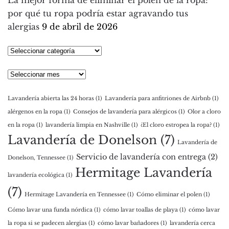
La mejor forma de eliminar el polen de la ropa:
por qué tu ropa podría estar agravando tus
alergias
9 de abril de 2026
Seleccionar
categoría
Archivos
Lavandería abierta las 24 horas
(1)
Lavandería para anfitriones de Airbnb
(1)
alérgenos en la ropa
(1)
Consejos de lavandería para alérgicos
(1)
Olor a cloro
en la ropa
(1)
lavandería limpia en Nashville
(1)
¿El cloro estropea la ropa?
(1)
Lavandería de Donelson
(7)
Lavandería de
Servicio de lavandería con entrega
(2)
Donelson, Tennessee
(1)
Hermitage Lavandería
lavandería ecológica
(1)
(7)
Hermitage Lavandería en Tennessee
(1)
Cómo eliminar el polen
(1)
Cómo lavar una funda nórdica
(1)
cómo lavar toallas de playa
(1)
cómo lavar
la ropa si se padecen alergias
(1)
cómo lavar bañadores
(1)
lavandería cerca