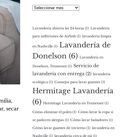
Archivos
Lavandería abierta las 24 horas
(1)
Lavandería
para anfitriones de Airbnb
(1)
lavandería limpia
Lavandería de
en Nashville
(1)
Donelson
(6)
Lavandería en
Servicio de
Donelson, Tennessee
(1)
lavandería con entrega
(2)
lavandería
ecológica
(1)
Consejos para lavar guantes
(1)
Hermitage Lavandería
ilia,
(6)
Hermitage Lavandería en Tennessee
(1)
r, secar
Cómo eliminar el polen
(1)
Cómo lavar la ropa si
se padecen alergias
(1)
Cómo lavar bañadores
(1)
Cómo lavar guantes de invierno
(1)
lavandería en
Nashville
(1)
lavandería cerca de mí
(1)