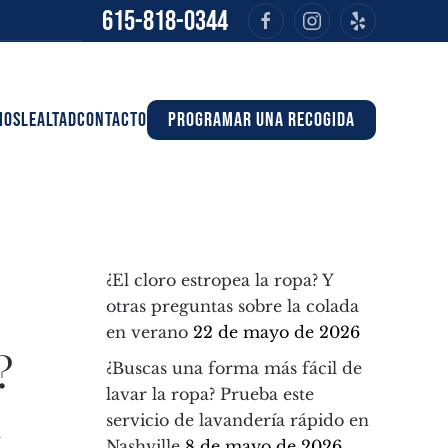
615-818-0344
IOS
LEALTAD
CONTACTO
PROGRAMAR UNA RECOGIDA
¿El cloro estropea la ropa? Y
otras preguntas sobre la colada
en verano
22 de mayo de 2026
?
¿Buscas una forma más fácil de
lavar la ropa? Prueba este
n
servicio de lavandería rápido en
Nashville
8 de mayo de 2026